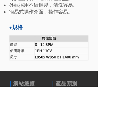
外觀採用不鏽鋼製，清洗容易。
簡易式操作介面，操作容易。
+
規格
｜
｜
網站總覽
產品類別
首頁
封蓋設備
關於隆偉
液體充填設備
產品介紹
粉末充填設備
型錄下載
洗瓶設備
聯絡我們
整廠設備規劃
｜
聯絡我們