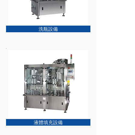
洗瓶設備
液體填充設備