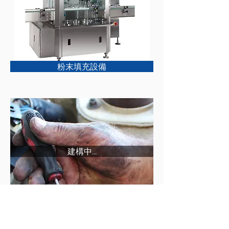
粉末填充設備
建構中...