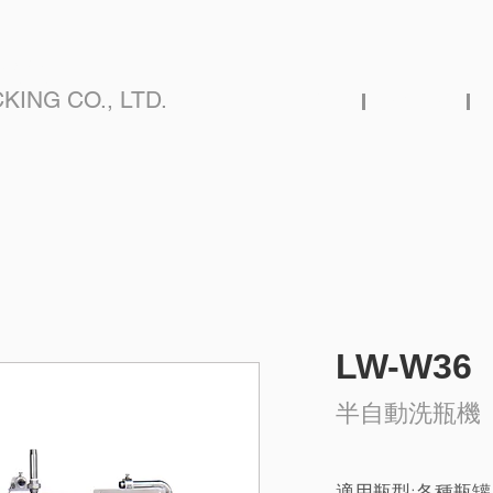
公司
KING CO., LTD.
首頁
關於隆偉
LW-W36
半自動洗瓶機
適用瓶型:各種瓶罐