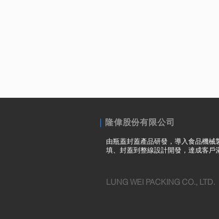
｜
隆偉股份有限公司
由瓶蓋封蓋產品研發，導入食品機械
填、封蓋到整線設計開發，達成客戶
LUNG WEI PACKING CO., LTD.