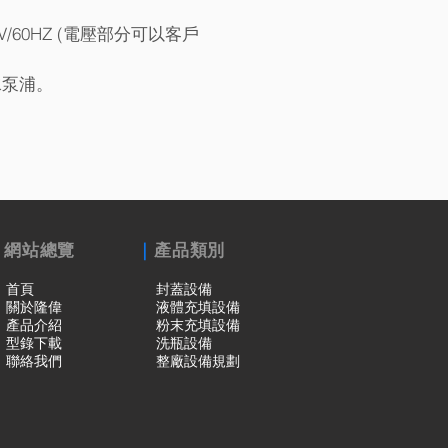
0V/60HZ (電壓部分可以客戶
水泵浦。
｜
｜
網站總覽
產品類別
首頁
封蓋設備
關於隆偉
液體充填設備
產品介紹
粉末充填設備
型錄下載
洗瓶設備
聯絡我們
整廠設備規劃