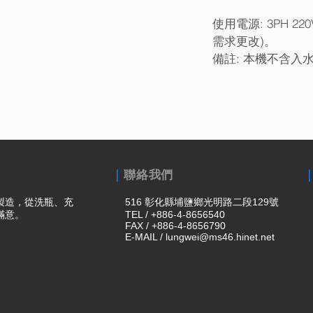
使用電源: 3PH 22
需求更改)。
備註: 本機不含入
｜
聯絡我們
製造，從洗瓶、充
516 彰化縣埔鹽鄉光明路二段129號
滿意。
TEL / +886-4-8656540
FAX / +886-4-8656790
E-MAIL /
lungwei@ms46.hinet.net