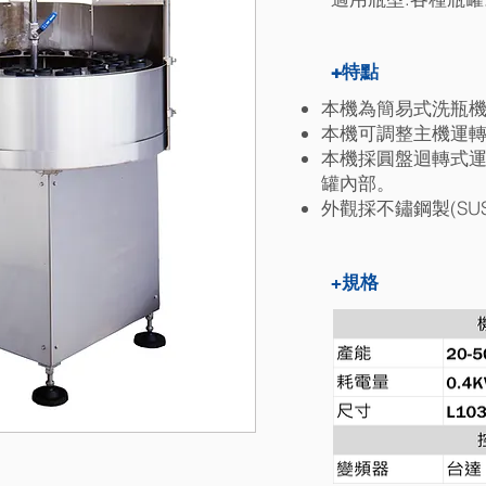
+特點
本機為簡易式洗瓶
本機可調整主機運
本機採圓盤迴轉式
罐內部。
外觀採不鏽鋼製(SU
+
規格